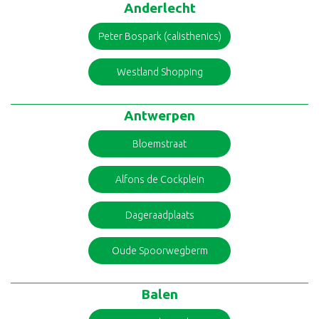
Anderlecht
Peter Bospark (calisthenics)
Westland Shopping
Antwerpen
Bloemstraat
Alfons de Cockplein
Dageraadplaats
Oude Spoorwegberm
Balen