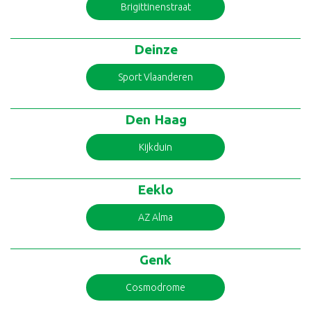
Brigittinenstraat
Deinze
Sport Vlaanderen
Den Haag
Kijkduin
Eeklo
AZ Alma
Genk
Cosmodrome