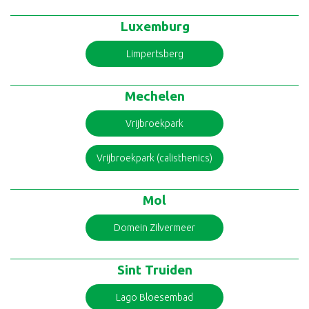
Luxemburg
Limpertsberg
Mechelen
Vrijbroekpark
Vrijbroekpark (calisthenics)
Mol
Domein Zilvermeer
Sint Truiden
Lago Bloesembad