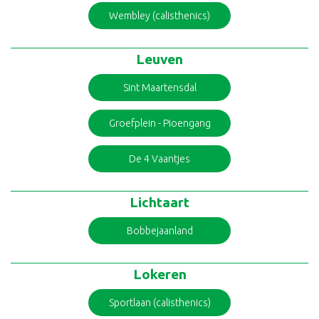
Wembley (calisthenics)
Leuven
Sint Maartensdal
Groefplein - Pioengang
De 4 Vaantjes
Lichtaart
Bobbejaanland
Lokeren
Sportlaan (calisthenics)