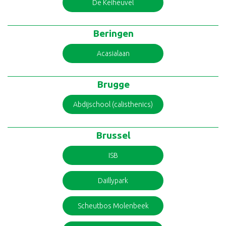
De Keiheuvel
Beringen
Acasialaan
Brugge
Abdijschool (calisthenics)
Brussel
ISB
Daillypark
Scheutbos Molenbeek